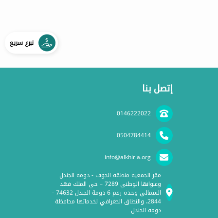
تبرع سريع
إتصل بنا
0146222022
0504784414
info@alkhiria.org
مقر الجمعية منطقة الجوف - دومة الجندل
وعنوانها الوطني 7289 – حي الملك فهد
الشمالي وحدة رقم 6 دومة الجندل 74632 -
2844، والنطاق الجغرافي لخدماتها محافظة
دومة الجندل