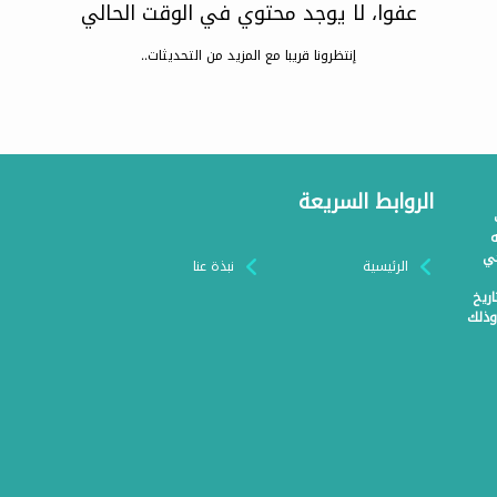
عفوا، لا يوجد محتوي في الوقت الحالي
إنتظرونا قريبا مع المزيد من التحديثات..
الروابط السريعة
ولائحته
حي
الرئيسية
نبذة عنا
 القطاع غير الربحي رقم (ت/9/2023) وتاريخ
 وذلك