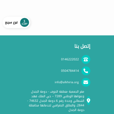
تبرع سريع
إتصل بنا
0146222022
0504784414
info@alkhiria.org
مقر الجمعية منطقة الجوف - دومة الجندل
وعنوانها الوطني 7289 – حي الملك فهد
الشمالي وحدة رقم 6 دومة الجندل 74632 -
2844، والنطاق الجغرافي لخدماتها محافظة
دومة الجندل