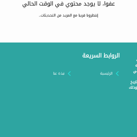
عفوا، لا يوجد محتوي في الوقت الحالي
إنتظرونا قريبا مع المزيد من التحديثات..
الروابط السريعة
ولائحته
حي
الرئيسية
نبذة عنا
 القطاع غير الربحي رقم (ت/9/2023) وتاريخ
 وذلك